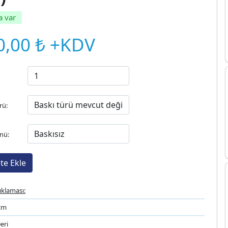
a var
0,00 ₺ +KDV
rü:
nü:
ıklaması:
 cm
eri