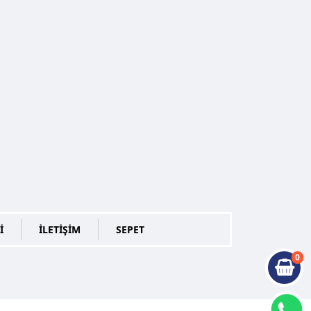
İ
İLETİŞİM
SEPET
0