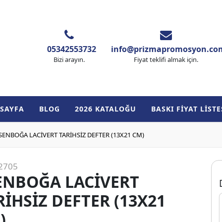
05342553732
info@prizmapromosyon.co
Bizi arayın.
Fiyat teklifi almak için.
SAYFA
BLOG
2026 KATALOĞU
BASKI FİYAT LİSTE
SENBOĞA LACİVERT TARİHSİZ DEFTER (13X21 CM)
2705
ENBOĞA LACİVERT
RİHSİZ DEFTER (13X21
)