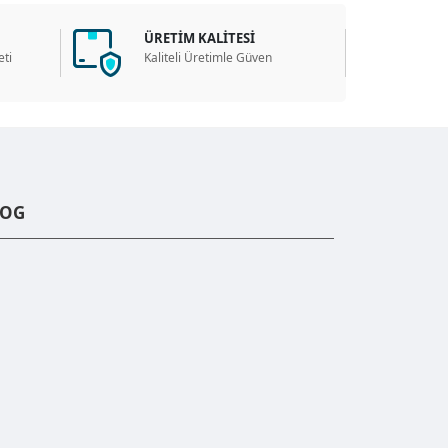
ÜRETİM KALİTESİ
ti
Kaliteli Üretimle Güven
LOG