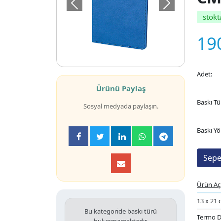
Önceki
Sonraki
stokt
19
Adet:
Ürünü Paylaş
Baskı Tü
Sosyal medyada paylaşın.
Baskı Yö
Ürün Aç
13 x 21
Bu kategoride baskı türü
Termo D