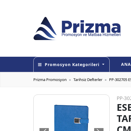
ANA
Promosyon Kategorileri
Prizma Promosyon
Tarihsiz Defterler
PP-302705 E
PP-30
ES
TA
CM