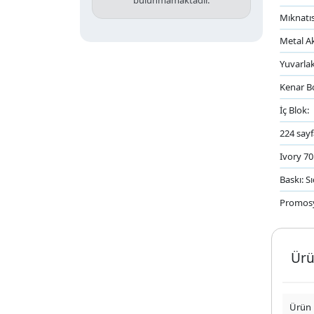
bulunmamaktadır.
Mıknatıs
Metal A
Yuvarla
Kenar B
İç Blok:
224 sayf
Ivory 70
Baskı: Sı
Promos
Ürü
Ürün